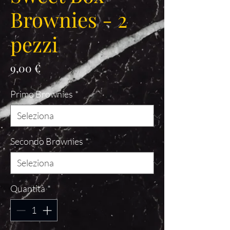
Brownies - 2
pezzi
Prezzo
9,00 €
Primo Brownies
*
Secondo Brownies
*
Quantità
*