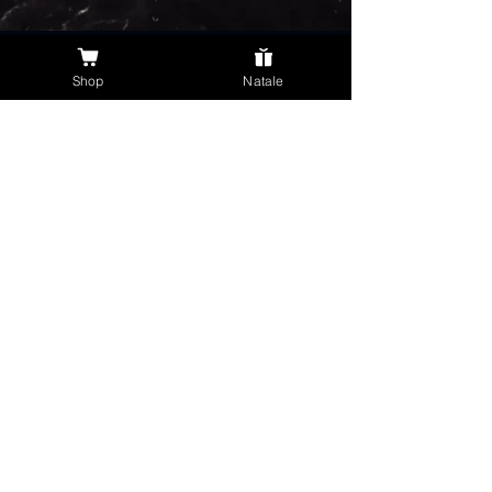
Menu
Shop
Natale
Home
Chi Siamo
Shop
Prenota
Contatti
Contact
0571450400
Via Cavour, 96, 56020 San
Romano