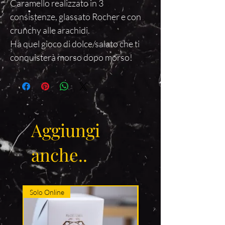
Caramello realizzato in 3
consistenze, glassato Rocher e con
crunchy alle arachidi.
Ha quel gioco di dolce/salato che ti
conquisterà morso dopo morso!
Aggiungi
anche..
Solo Online
Solo Online