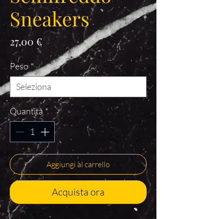
Sneakers
Prezzo
27,00 €
Peso
*
Quantità
*
Aggiungi al carrello
Acquista ora